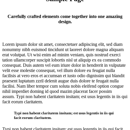
Carefully crafted elements come together into one amazing
design.
Lorem ipsum dolor sit amet, consectetuer adipiscing elit, sed diam
nonummy nibh euismod tincidunt ut laoreet dolore magna aliquam
erat volutpat. Ut wisi enim ad minim veniam, quis nostrud exerci
tation ullamcorper suscipit lobortis nisl ut aliquip ex ea commodo
consequat. Duis autem vel eum iriure dolor in hendrerit in vulputate
velit esse molestie consequat, vel illum dolore eu feugiat nulla
facilisis at vero eros et accumsan et iusto odio dignissim qui blandit
praesent luptatum zzril delenit augue duis dolore te feugait nulla
facilisi. Nam liber tempor cum soluta nobis eleifend option congue
nihil imperdiet doming id quod mazim placerat facer possim
assum. Typi non habent claritatem insitam; est usus legentis in iis qui
facit eorum claritatem.
Typi non habent claritatem insitam; est usus legentis in iis qui
facit eorum claritatem.
Uncovering Header
Typi non habent claritatem insitam; est usus legentis in iis qui facit