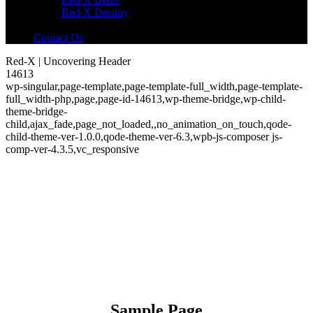
Red-X Destiny
Contact Us
Red-X | Uncovering Header
14613
wp-singular,page-template,page-template-full_width,page-template-
full_width-php,page,page-id-14613,wp-theme-bridge,wp-child-
theme-bridge-
child,ajax_fade,page_not_loaded,,no_animation_on_touch,qode-
child-theme-ver-1.0.0,qode-theme-ver-6.3,wpb-js-composer js-
comp-ver-4.3.5,vc_responsive
Sample Page