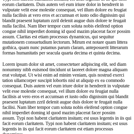
eorum claritatem. Duis autem vel eum iriure dolor in hendrerit in
vulputate velit esse molestie consequat, vel illum dolore eu feugiat
nulla facilisis at vero eros et accumsan et iusto odio dignissim qui
blandit praesent luptatum zzril delenit augue duis dolore te feugait
nulla facilisi. Nam liber tempor cum soluta nobis eleifend option
congue nihil imperdiet doming id quod mazim placerat facer possim
assum. Claritas est etiam processus dynamicus, qui sequitur
mutationem consuetudium lectorum. Mirum est notare quam littera
gothica, quam nunc putamus parum claram, anteposuerit litterarum
formas humanitatis per seacula quarta decima et quinta decima.
Lorem ipsum dolor sit amet, consectetuer adipiscing elit, sed diam
nonummy nibh euismod tincidunt ut laoreet dolore magna aliquam
erat volutpat. Ut wisi enim ad minim veniam, quis nostrud exerci
tation ullamcorper suscipit lobortis nisl ut aliquip ex ea commodo
consequat. Duis autem vel eum iriure dolor in hendrerit in vulputate
velit esse molestie consequat, vel illum dolore eu feugiat nulla
facilisis at vero eros et accumsan et iusto odio dignissim qui blandit
praesent luptatum zzril delenit augue duis dolore te feugait nulla
facilisi. Nam liber tempor cum soluta nobis eleifend option congue
nihil imperdiet doming id quod mazim placerat facer possim
assum. Typi non habent claritatem insitam; est usus legentis in iis qui
facit eorum claritatem. Typi non habent claritatem insitam; est usus
legentis in iis qui facit eorum claritatem est etiam processus